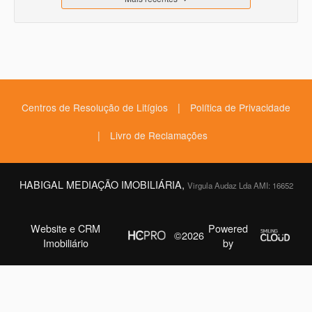
|
Centros de Resolução de Litígios
Política de Privacidade
|
Livro de Reclamações
HABIGAL MEDIAÇÃO IMOBILIÁRIA,
Virgula Audaz Lda AMI: 16652
Website e CRM
Powered
©2026
Imobiliário
by