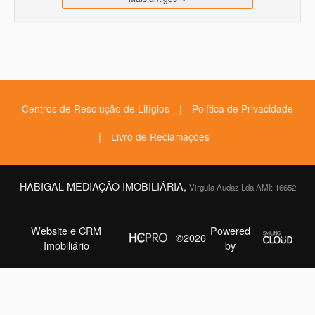
|
Centros de Resolução de Litígios
Política de Privacidade
|
Livro de Reclamações
HABIGAL MEDIAÇÃO IMOBILIÁRIA,
Virgula Audaz Lda AMI: 16652
Website e CRM
Powered
©2026
Imobiliário
by