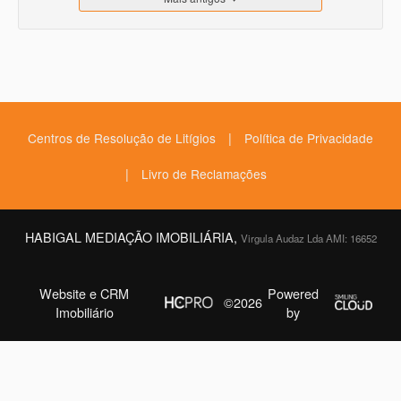
|
Centros de Resolução de Litígios
Política de Privacidade
|
Livro de Reclamações
HABIGAL MEDIAÇÃO IMOBILIÁRIA,
Virgula Audaz Lda AMI: 16652
Website e CRM
Powered
©2026
Imobiliário
by