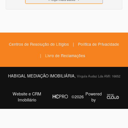
|
Centros de Resolução de Litígios
Política de Privacidade
|
Livro de Reclamações
HABIGAL MEDIAÇÃO IMOBILIÁRIA,
Virgula Audaz Lda AMI: 16652
Website e CRM
Powered
©2026
Imobiliário
by