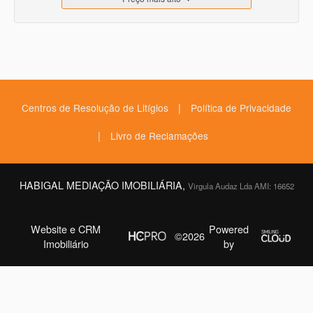
|
Centros de Resolução de Litígios
Política de Privacidade
|
Livro de Reclamações
HABIGAL MEDIAÇÃO IMOBILIÁRIA,
Virgula Audaz Lda AMI: 16652
Website e CRM
Powered
©2026
Imobiliário
by