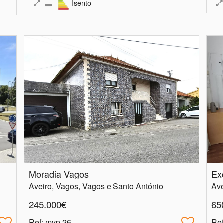
Isento
Moradia Vagos
Ex
Aveiro, Vagos, Vagos e Santo António
Ave
245.000€
65
Ref
: mvp.26
Re