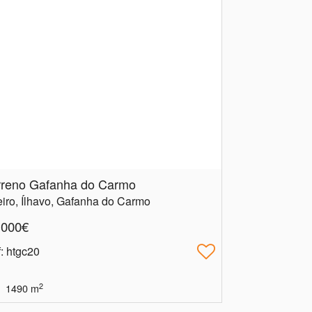
rreno Gafanha do Carmo
iro, Ílhavo, Gafanha do Carmo
.000€
f
: htgc20
2
1490
m