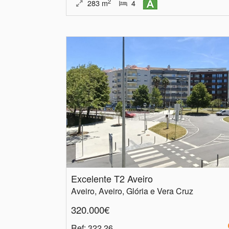
2
283
m
4
Excelente T2 Aveiro
Aveiro, Aveiro, Glória e Vera Cruz
320.000€
Ref
: 322.26