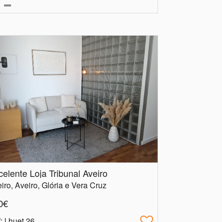
celente Loja Tribunal Aveiro
iro, Aveiro, Glória e Vera Cruz
0€
f
: l.huet.26