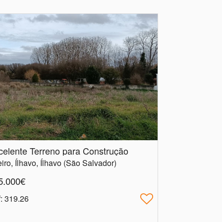
celente Terreno para Construção
iro, Ílhavo, Ílhavo (São Salvador)
5.000€
f
: 319.26