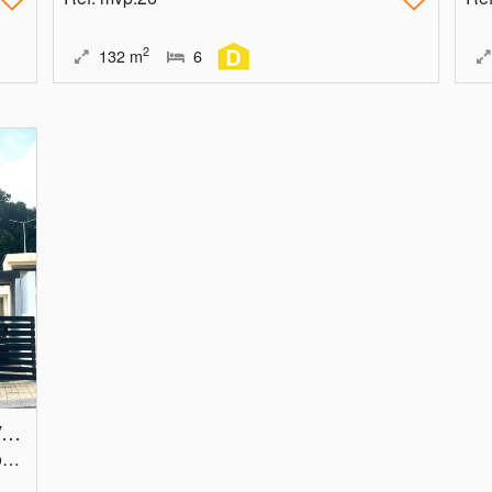
2
132
m
6
EXCELENTE MORADIA-SEVER DO VOUGA-AVEIRO
Aveiro, Sever do Vouga, Pessegueiro do Vouga