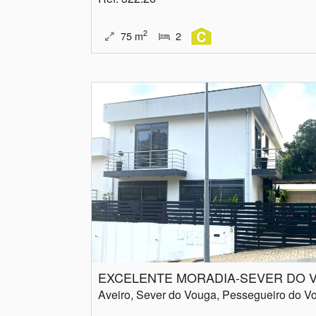
2
75
m
2