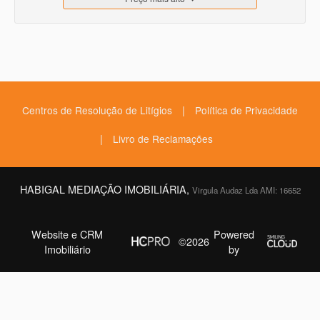
|
Centros de Resolução de Litígios
Política de Privacidade
|
Livro de Reclamações
HABIGAL MEDIAÇÃO IMOBILIÁRIA,
Virgula Audaz Lda AMI: 16652
Website e CRM
Powered
©2026
Imobiliário
by