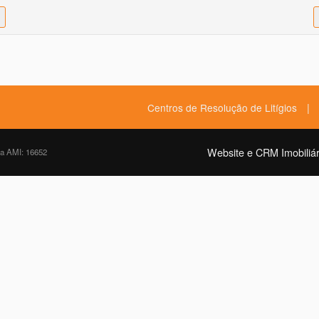
|
Centros de Resolução de Litígios
Website e CRM Imobiliár
da AMI: 16652