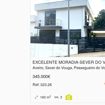
345.000€
Ref
: 323.26
2
160
m
3