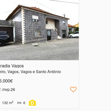
radia Vagos
iro, Vagos, Vagos e Santo António
5.000€
f
: mvp.26
2
132
m
6