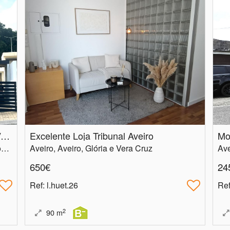
EXCELENTE MORADIA-SEVER DO VOUGA-AVEIRO
Excelente Loja Tribunal Aveiro
Mo
Aveiro, Sever do Vouga, Pessegueiro do Vouga
Aveiro, Aveiro, Glória e Vera Cruz
Ave
650€
24
Ref
: l.huet.26
Re
2
90
m